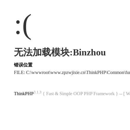
:(
无法加载模块:Binzhou
错误位置
FILE: C:\wwwroot\www.zpzwjixie.cn\ThinkPHP\Common\fu
3.1.3
ThinkPHP
{ Fast & Simple OOP PHP Framework } -- 