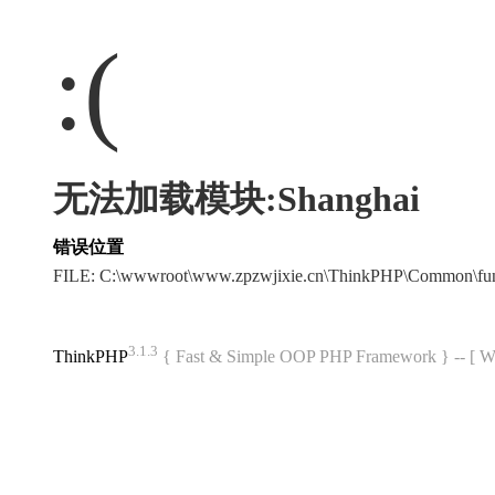
:(
无法加载模块:Shanghai
错误位置
FILE: C:\wwwroot\www.zpzwjixie.cn\ThinkPHP\Common\fu
3.1.3
ThinkPHP
{ Fast & Simple OOP PHP Framework } -- 