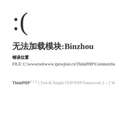
:(
无法加载模块:Binzhou
错误位置
FILE: C:\wwwroot\www.zpzwjixie.cn\ThinkPHP\Common\fu
3.1.3
ThinkPHP
{ Fast & Simple OOP PHP Framework } -- 