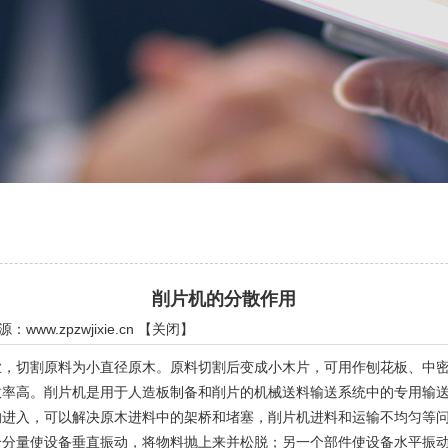
削片机的分散作用
来源：
www.zpzwjixie.cn
【
关闭
】
切割原料为小直径原木。原料切割后变成小木片，可用作刨花板、中密
效率高。削片机是用于人造板制备和削片的机械送料输送系统中的专用输
入，可以解决原木进料中的架桥和堵塞，削片机进料和运输不均匀等问
个分量使设备垂直振动，将物料抛上来并松脱；另一个部件使设备水平振