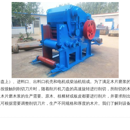
上）、进料口、出料口机壳和电机或柴油机组成。为了满足木片磨浆的
料按接触到削切刀片时，随着削片机刀盘的高速旋转进行削切，所削切的
足木片磨木浆的生产需要。原木、枝桠材或板皮都要进行削片，并要求削
根据需要调整削切刀片，生产不同规格和厚度的木片。我们了解到设备