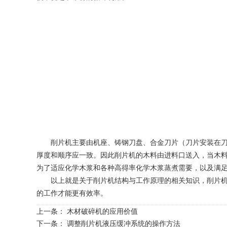
削片机主要由机座、铸钢刀盘、合金刀片（刀片安装在刀盘
厚度和顺序应一致。因此削片机的木料由进料口送入，当木
为了适应化学木浆和各种高得率化学木浆蒸煮需要，以及满
以上就是关于削片机结构与工作原理的相关知识，削片机可
的工作才能更有效率。
上一条：
木材破碎机的应用价值
下一条：
调整削片机液压缓冲系统的操作方法