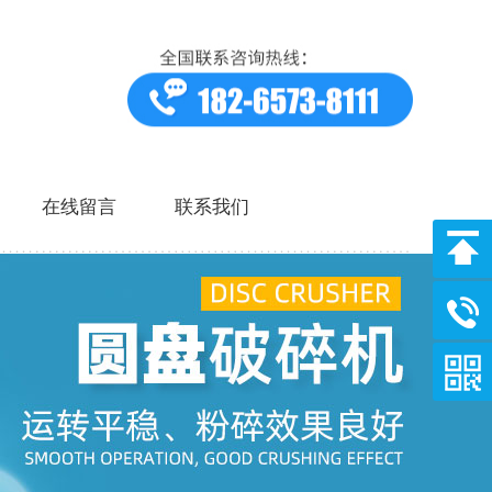
在线留言
联系我们