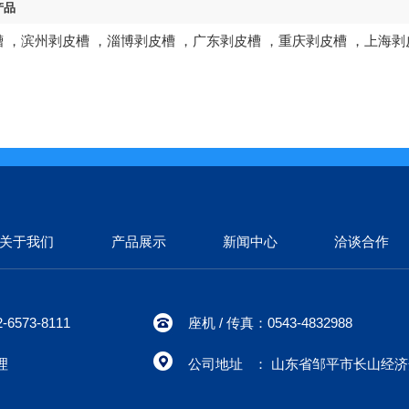
产品
槽
，
滨州剥皮槽
，
淄博剥皮槽
，
广东剥皮槽
，
重庆剥皮槽
，
上海剥
关于我们
产品展示
新闻中心
洽谈合作
6573-8111
座机 / 传真：0543-4832988
理
公司地址 ： 山东省邹平市长山经