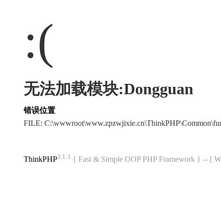
:(
无法加载模块:Dongguan
错误位置
FILE: C:\wwwroot\www.zpzwjixie.cn\ThinkPHP\Common\fu
3.1.3
ThinkPHP
{ Fast & Simple OOP PHP Framework } -- 