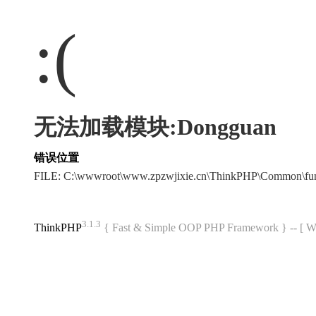
:(
无法加载模块:Dongguan
错误位置
FILE: C:\wwwroot\www.zpzwjixie.cn\ThinkPHP\Common\fu
3.1.3
ThinkPHP
{ Fast & Simple OOP PHP Framework } -- 