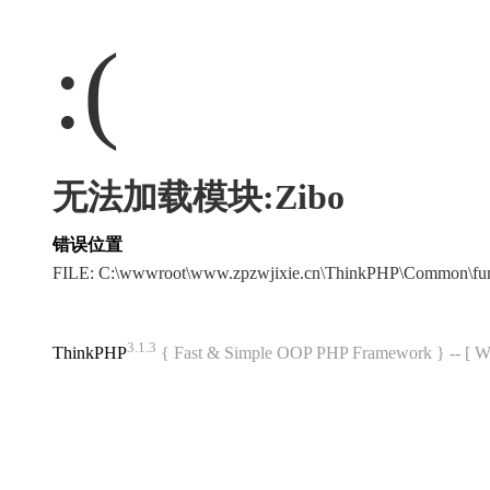
:(
无法加载模块:Zibo
错误位置
FILE: C:\wwwroot\www.zpzwjixie.cn\ThinkPHP\Common\fu
3.1.3
ThinkPHP
{ Fast & Simple OOP PHP Framework } -- 