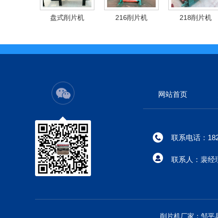
盘式削片机
216削片机
218削片机
网站首页
联系电话：182-
联系人：裴经
削片机厂家：邹平