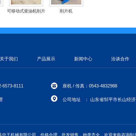
可移动式柴油机削片
削片机
机
关于我们
产品展示
新闻中心
洽谈合作
6573-8111
座机 / 传真：0543-4832988
理
公司地址 ： 山东省邹平市长山经
县中王机械有限公司，价格合理，批发销售，种类齐全，欢迎来电咨询削