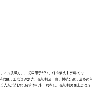
，木片质量好。广泛应用于纸张、纤维板或中密度板的生
在采伐区，造成资源浪费。在切割区，由于树枝分散，道路简单
的分支鼓式削片机要求体积小、功率低、在切割路面上运动灵
。