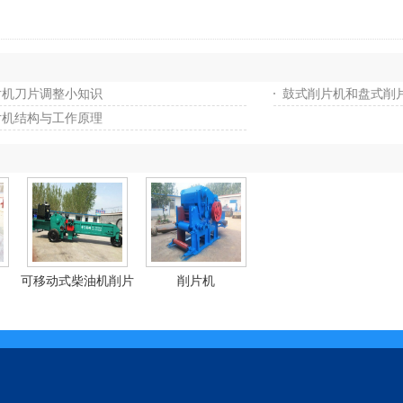
片机刀片调整小知识
鼓式削片机和盘式削
片机结构与工作原理
可移动式柴油机削片
削片机
机