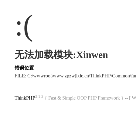
:(
无法加载模块:Xinwen
错误位置
FILE: C:\wwwroot\www.zpzwjixie.cn\ThinkPHP\Common\fu
3.1.3
ThinkPHP
{ Fast & Simple OOP PHP Framework } -- 