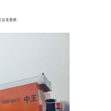
。
且可反复重磨。