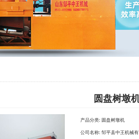
圆盘树墩
产品分类:
圆盘树墩机
公司名称:
邹平县中王机械有