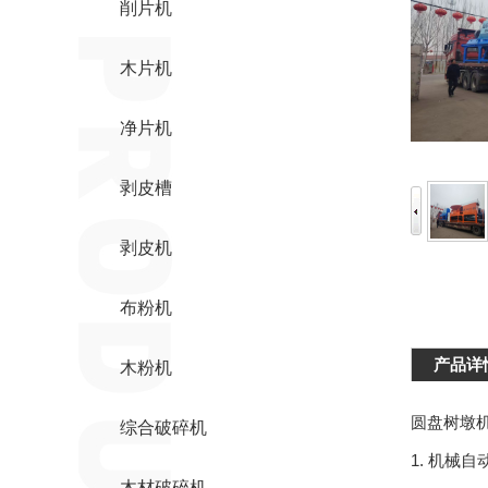
削片机
木片机
净片机
剥皮槽
剥皮机
布粉机
产品详
木粉机
圆盘树墩
综合破碎机
1. 机械
木材破碎机