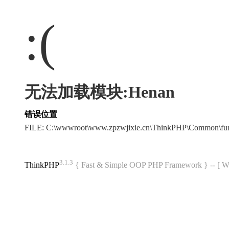
:(
无法加载模块:Henan
错误位置
FILE: C:\wwwroot\www.zpzwjixie.cn\ThinkPHP\Common\fu
3.1.3
ThinkPHP
{ Fast & Simple OOP PHP Framework } -- 