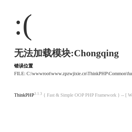
:(
无法加载模块:Chongqing
错误位置
FILE: C:\wwwroot\www.zpzwjixie.cn\ThinkPHP\Common\fu
3.1.3
ThinkPHP
{ Fast & Simple OOP PHP Framework } -- 