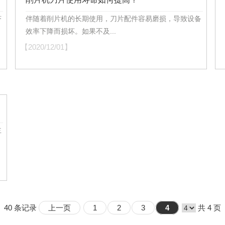
济
伴随着削片机的长期使用，刀片配件容易磨损，导致设备
效率下降而损坏。如果不及...
【2020/12/01】
【
主
40 条记录
上一页
1
2
3
4
共 4 页